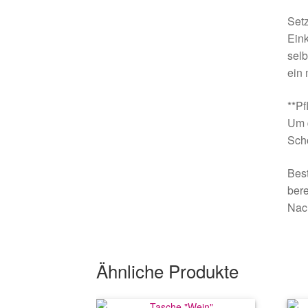
Setz
Eink
selb
ein
**Pf
Um d
Scho
Best
bere
Nach
Ähnliche Produkte