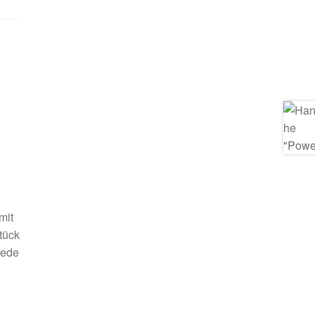
mit
tück
jede