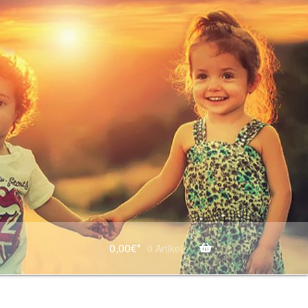
0,00
€*
0 Artikel