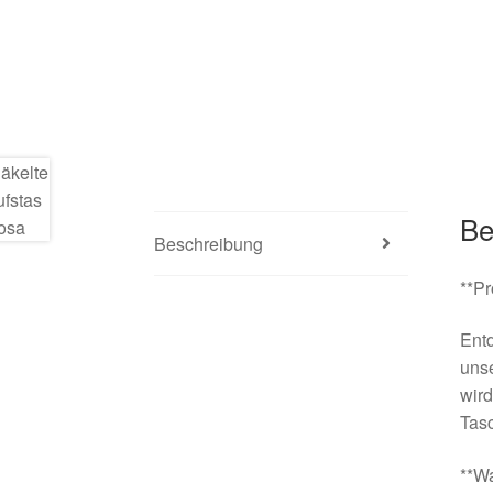
Be
Beschreibung
**Pr
Entd
unse
wird
Tasc
**W