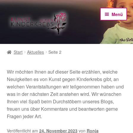
Zur
Zum
Menü
Navigation
Inhalt
springen
springen
Home
Start
Aktuelles
Seite 2
Aktuelles
Wir möchten Ihnen auf dieser Seite erzählen, welche
Shop
Neuigkeiten es von Kunst gegen Kinderkrebs gibt, an
welchen Verantstaltungen wir teilgenommen haben und
Unt
Informationen
was in der nächsten Zeit anstehen wird. Wir wünschen
öffn
Ihnen viel Spaß beim Durchstöbern unseres Blogs,
freuen uns über Kommentare und beantworten gerne
Fragen jeder Art.
Veröffentlicht am
24. November 2023
von
Ronja